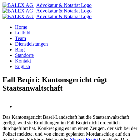
Zum
Inhalt
springen
Home
Leitbild
Team
Dienstleistungen
Blog
Standorte
Kontakt
English
Fall Beqiri: Kantonsgericht rügt
Staatsanwaltschaft
Das Kantonsgericht Basel-Landschaft hat die Staatsanwaltschaft
gerügt, weil sie Ermittlungen im Fall Beqiri nicht ordentlich
durchgeführt hat. Konkret ging es um einen Zeugen, der sich bei der
Polizei meldete, und von einem geplanten Mordanschlag auf den
mehrfachen Kickbox-Weltmeister
Shemsi Beqiri
berichtete. Die