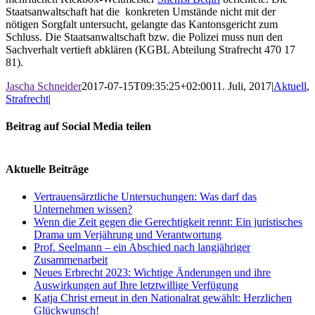
Staatsanwaltschaft hat die konkreten Umstände nicht mit der
nötigen Sorgfalt untersucht, gelangte das Kantonsgericht zum
Schluss. Die Staatsanwaltschaft bzw. die Polizei muss nun den
Sachverhalt vertieft abklären (KGBL Abteilung Strafrecht 470 17
81).
Jascha Schneider
2017-07-15T09:35:25+02:00
11. Juli, 2017
|
Aktuell
,
Strafrecht
|
Beitrag auf Social Media teilen
Facebook
X
LinkedIn
WhatsApp
E-
Mail
Aktuelle Beiträge
Vertrauensärztliche Untersuchungen: Was darf das
Unternehmen wissen?
Wenn die Zeit gegen die Gerechtigkeit rennt: Ein juristisches
Drama um Verjährung und Verantwortung
Prof. Seelmann – ein Abschied nach langjähriger
Zusammenarbeit
Neues Erbrecht 2023: Wichtige Änderungen und ihre
Auswirkungen auf Ihre letztwillige Verfügung
Katja Christ erneut in den Nationalrat gewählt: Herzlichen
Glückwunsch!