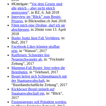
#Kittelgate: “
Vor dem Gesetz sind
alle gleich – aber nicht gleich
angezogen
“, in BZ, 6. Juli 2018
Interview im “Blick” zum Beqiri-
Prozess
, in Blickonline.ch Juni 2018.
Filmt mich eine Drohne, darf ich sie
abschiessen
, in 20min vom 13. April
2018
Basler Justiz lässt Fall Verjähren
, in:
BaZ, 2017
Facebook-Likes können strafbar
sein
, in “Watson”, 2017
Raiffeisen: Schneider löst
Neuenschwander ab
, in: “Fricktaler
Zeitung”, 2017
Mammut-Fall Beqiri: Jetzt reden die
Beteiligten
, in “Telebasel, 2017
Beqiri liefert sich Schlagabtausch mit
der Staatsanwaltschaft
, in:
“Basellandschaftliche Zeitung”, 2017
Kickboxer Beqiri prügelt auf
Staatsanwaltschaft ein
, in: “Blick”,
2017
Fusionsgegner soll Präsident werden
,