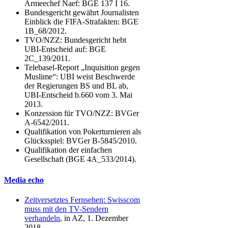
Armeechef Naef: BGE 137 I 16.
Bundesgericht gewährt Journalisten
Einblick die FIFA-Strafakten: BGE
1B_68/2012.
TVO/NZZ: Bundesgericht hebt
UBI-Entscheid auf: BGE
2C_139/2011.
Telebasel-Report „Inquisition gegen
Muslime“: UBI weist Beschwerde
der Regierungen BS und BL ab,
UBI-Entscheid b.660 vom 3. Mai
2013.
Konzession für TVO/NZZ: BVGer
A-6542/2011.
Qualifikation von Pokerturnieren als
Glücksspiel: BVGer B-5845/2010.
Qualifikation der einfachen
Gesellschaft (BGE 4A_533/2014).
Media echo
Zeitversetztes Fernsehen: Swisscom
muss mit den TV-Sendern
verhandeln
, in AZ, 1. Dezember
2018