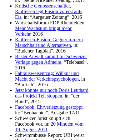
in: “Neue Fricktaler Zeitung”, 2017
Kritische Genossenschaftler,
Raiffeisen legt Fusion vorerst aufs
Eis
, in: “Aargauer Zeitung”, 2016
Wirtschaftsforum FDP Rheinfelden:
Mehr Wachstum bringt mehr
Verkehr
, 2016
Raiffeisen-Fusion: Gegner fordern
Marschhalt und Alternativen
, in:
“Badener Tagblatt”, 2016
Basler Anwalt kämpft für Schweizer
Verlage gegen Admeira
, “Telebasel”,
2016
Fahrausweisentzug: Willkür und
Macht der Verkehrspsychologen
, in
“Barfi.ch”, 2016
Jetzt könnte nur noch Doris Leuthard
das Projekt Tell stoppen
, in: “der
Bund”, 2015
Facebook: Ehrverletzung gestoppt
,
in: “Beobachter”, Ausgabe 17/11
Schweizer Jurist knüpft sich
Facebook vor, in:
20 Minuten vom
19. August 2011
Schwimmbusse-Report: UBI weist