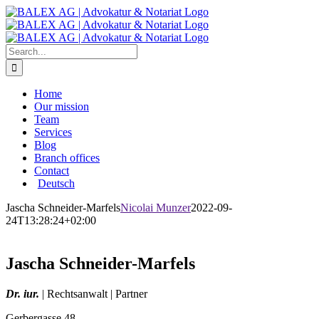
Skip
to
content
Search
for:
Home
Our mission
Team
Services
Blog
Branch offices
Contact
Deutsch
Jascha Schneider-Marfels
Nicolai Munzer
2022-09-
24T13:28:24+02:00
Jascha Schneider-Marfels
Dr. iur.
| Rechtsanwalt | Partner
Gerbergasse 48