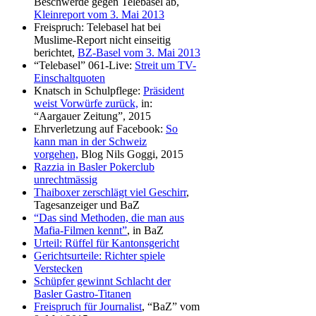
Beschwerde gegen Telebasel ab,
Kleinreport vom 3. Mai 2013
Freispruch: Telebasel hat bei
Muslime-Report nicht einseitig
berichtet,
BZ-Basel vom 3. Mai 2013
“Telebasel” 061-Live:
Streit um TV-
Einschaltquoten
Knatsch in Schulpflege:
Präsident
weist Vorwürfe zurück,
in:
“Aargauer Zeitung”, 2015
Ehrverletzung auf Facebook:
So
kann man in der Schweiz
vorgehen,
Blog Nils Goggi, 2015
Razzia in Basler Pokerclub
unrechtmässig
Thaiboxer zerschlägt viel Geschirr
,
Tagesanzeiger und BaZ
“Das sind Methoden, die man aus
Mafia-Filmen kennt”
, in BaZ
Urteil: Rüffel für Kantonsgericht
Gerichtsurteile: Richter spiele
Verstecken
Schüpfer gewinnt Schlacht der
Basler Gastro-Titanen
Freispruch für Journalist
, “BaZ” vom