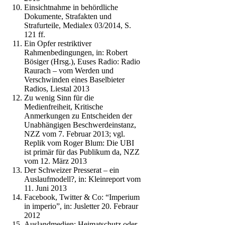
Einsichtnahme in behördliche
Dokumente, Strafakten und
Strafurteile, Medialex 03/2014, S.
121 ff.
Ein Opfer restriktiver
Rahmenbedingungen, in: Robert
Bösiger (Hrsg.), Euses Radio: Radio
Raurach – vom Werden und
Verschwinden eines Baselbieter
Radios, Liestal 2013
Zu wenig Sinn für die
Medienfreiheit, Kritische
Anmerkungen zu Entscheiden der
Unabhängigen Beschwerdeinstanz,
NZZ vom 7. Februar 2013; vgl.
Replik vom Roger Blum: Die UBI
ist primär für das Publikum da, NZZ
vom 12. März 2013
Der Schweizer Presserat – ein
Auslaufmodell?, in: Kleinreport vom
11. Juni 2013
Facebook, Twitter & Co: “Imperium
in imperio”, in: Jusletter 20. Febraur
2012
Auslandmedien: Heimatschutz oder