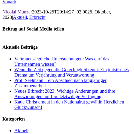
Vonarb
Nicolai Munzer
2023-10-25T20:14:27+02:00
25. Oktober,
2023
|
Aktuell
,
Erbrecht
|
Beitrag auf Social Media teilen
Facebook
X
LinkedIn
WhatsApp
E-
Mail
Aktuelle Beiträge
Vertrauensärztliche Untersuchungen: Was darf das
Unternehmen wissen?
Wenn die Zeit gegen die Gerechtigkeit rennt: Ein juristisches
Drama um Verjährung und Verantwortung
Prof. Seelmann – ein Abschied nach langjähriger
Zusammenarbeit
Neues Erbrecht 2023: Wichtige Änderungen und ihre
Auswirkungen auf Ihre letztwillige Verfügung
Katja Christ erneut in den Nationalrat gewählt: Herzlichen
Glückwunsch!
Kategorien
Aktuell