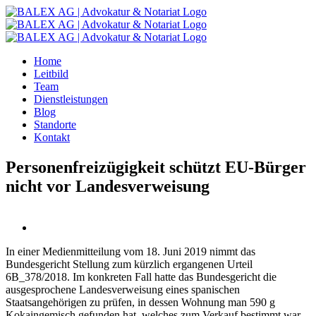
Zum
Inhalt
springen
Home
Leitbild
Team
Dienstleistungen
Blog
Standorte
Kontakt
Personenfreizügigkeit schützt EU-Bürger
nicht vor Landesverweisung
In einer Medienmitteilung vom 18. Juni 2019 nimmt das
Bundesgericht Stellung zum kürzlich ergangenen Urteil
6B_378/2018. Im konkreten Fall hatte das Bundesgericht die
ausgesprochene Landesverweisung eines spanischen
Staatsangehörigen zu prüfen, in dessen Wohnung man 590 g
Kokaingemisch gefunden hat, welches zum Verkauf bestimmt war.