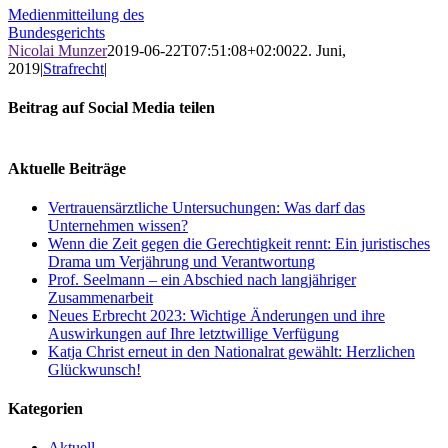
Medienmitteilung des
Bundesgerichts
Nicolai Munzer
2019-06-22T07:51:08+02:00
22. Juni,
2019
|
Strafrecht
|
Beitrag auf Social Media teilen
Facebook
X
LinkedIn
WhatsApp
E-
Mail
Aktuelle Beiträge
Vertrauensärztliche Untersuchungen: Was darf das
Unternehmen wissen?
Wenn die Zeit gegen die Gerechtigkeit rennt: Ein juristisches
Drama um Verjährung und Verantwortung
Prof. Seelmann – ein Abschied nach langjähriger
Zusammenarbeit
Neues Erbrecht 2023: Wichtige Änderungen und ihre
Auswirkungen auf Ihre letztwillige Verfügung
Katja Christ erneut in den Nationalrat gewählt: Herzlichen
Glückwunsch!
Kategorien
Aktuell