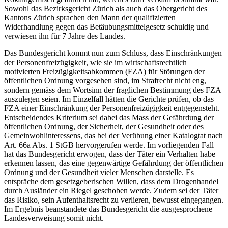
Sowohl das Bezirksgericht Zürich als auch das Obergericht des
Kantons Zürich sprachen den Mann der qualifizierten
Widerhandlung gegen das Betäubungsmittelgesetz schuldig und
verwiesen ihn für 7 Jahre des Landes.
Das Bundesgericht kommt nun zum Schluss, dass Einschränkungen
der Personenfreizügigkeit, wie sie im wirtschaftsrechtlich
motivierten Freizügigkeitsabkommen (FZA) für Störungen der
öffentlichen Ordnung vorgesehen sind, im Strafrecht nicht eng,
sondern gemäss dem Wortsinn der fraglichen Bestimmung des FZA
auszulegen seien. Im Einzelfall hätten die Gerichte prüfen, ob das
FZA einer Einschränkung der Personenfreizügigkeit entgegensteht.
Entscheidendes Kriterium sei dabei das Mass der Gefährdung der
öffentlichen Ordnung, der Sicherheit, der Gesundheit oder des
Gemeinwohlinteressens, das bei der Verübung einer Katalogtat nach
Art. 66a Abs. 1 StGB hervorgerufen werde. Im vorliegenden Fall
hat das Bundesgericht erwogen, dass der Täter ein Verhalten habe
erkennen lassen, das eine gegenwärtige Gefährdung der öffentlichen
Ordnung und der Gesundheit vieler Menschen darstelle. Es
entspräche dem gesetzgeberischen Willen, dass dem Drogenhandel
durch Ausländer ein Riegel geschoben werde. Zudem sei der Täter
das Risiko, sein Aufenthaltsrecht zu verlieren, bewusst eingegangen.
Im Ergebnis beanstandete das Bundesgericht die ausgesprochene
Landesverweisung somit nicht.