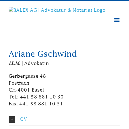
Zum
Inhalt
springen
Ariane Gschwind
LL.M.
| Advokatin
Gerbergasse 48
Postfach
CH-4001 Basel
Tel.: +41 58 881 10 30
Fax: +41 58 881 10 31
CV