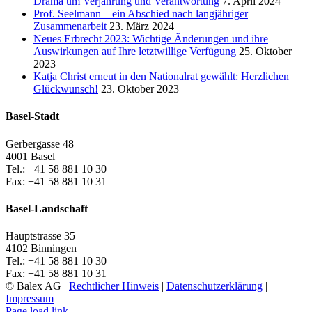
Drama um Verjährung und Verantwortung
7. April 2024
Prof. Seelmann – ein Abschied nach langjähriger
Zusammenarbeit
23. März 2024
Neues Erbrecht 2023: Wichtige Änderungen und ihre
Auswirkungen auf Ihre letztwillige Verfügung
25. Oktober
2023
Katja Christ erneut in den Nationalrat gewählt: Herzlichen
Glückwunsch!
23. Oktober 2023
Basel-Stadt
Gerbergasse 48
4001 Basel
Tel.: +41 58 881 10 30
Fax: +41 58 881 10 31
Basel-Landschaft
Hauptstrasse 35
4102 Binningen
Tel.: +41 58 881 10 30
Fax: +41 58 881 10 31
© Balex AG |
Rechtlicher Hinweis
|
Datenschutzerklärung
|
Impressum
Facebook
LinkedIn
X
Instagram
Page load link