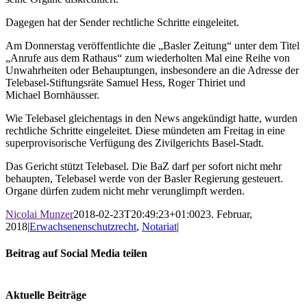
Dagegen hat der Sender rechtliche Schritte eingeleitet.
Am Donnerstag veröffentlichte die „Basler Zeitung“ unter dem Titel
„Anrufe aus dem Rathaus“ zum wiederholten Mal eine Reihe von
Unwahrheiten oder Behauptungen, insbesondere an die Adresse der
Telebasel-Stiftungsräte Samuel Hess, Roger Thiriet und
Michael Bornhäusser.
Wie Telebasel gleichentags in den News angekündigt hatte, wurden
rechtliche Schritte eingeleitet. Diese mündeten am Freitag in eine
superprovisorische Verfügung des Zivilgerichts Basel-Stadt.
Das Gericht stützt Telebasel. Die BaZ darf per sofort nicht mehr
behaupten, Telebasel werde von der Basler Regierung gesteuert.
Organe dürfen zudem nicht mehr verunglimpft werden.
Nicolai Munzer
2018-02-23T20:49:23+01:00
23. Februar,
2018
|
Erwachsenenschutzrecht
,
Notariat
|
Beitrag auf Social Media teilen
Facebook
X
LinkedIn
WhatsApp
E-
Mail
Aktuelle Beiträge