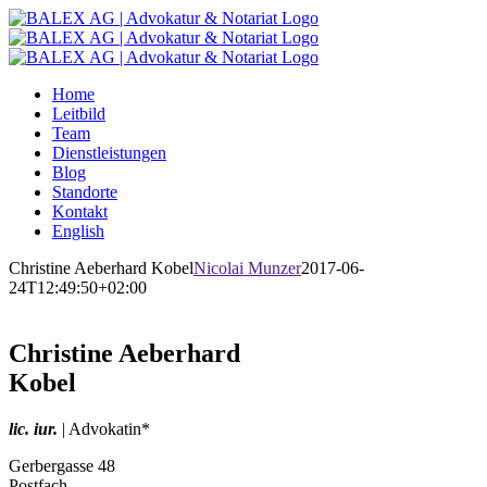
Zum
Inhalt
springen
Home
Leitbild
Team
Dienstleistungen
Blog
Standorte
Kontakt
English
Christine Aeberhard Kobel
Nicolai Munzer
2017-06-
24T12:49:50+02:00
Christine Aeberhard
Kobel
lic. iur.
| Advokatin*
Gerbergasse 48
Postfach