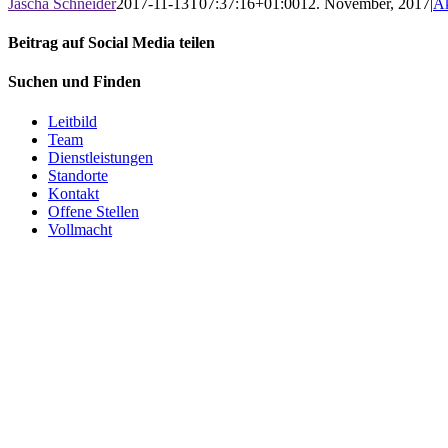
Jascha Schneider
2017-11-13T07:37:16+01:00
12. November, 2017
|
Ak
Beitrag auf Social Media teilen
Facebook
X
LinkedIn
WhatsApp
E-
Suchen und Finden
Mail
Leitbild
Team
Dienstleistungen
Standorte
Kontakt
Offene Stellen
Vollmacht