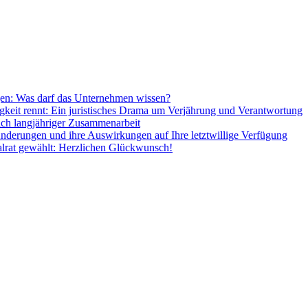
gen: Was darf das Unternehmen wissen?
gkeit rennt: Ein juristisches Drama um Verjährung und Verantwortung
ach langjähriger Zusammenarbeit
nderungen und ihre Auswirkungen auf Ihre letztwillige Verfügung
nalrat gewählt: Herzlichen Glückwunsch!