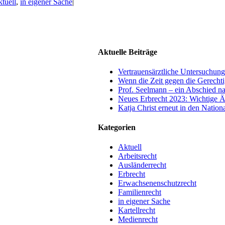
tuell
,
in eigener Sache
|
Aktuelle Beiträge
Vertrauensärztliche Untersuchun
Wenn die Zeit gegen die Gerechti
Prof. Seelmann – ein Abschied n
Neues Erbrecht 2023: Wichtige Ä
Katja Christ erneut in den Natio
Kategorien
Aktuell
Arbeitsrecht
Ausländerrecht
Erbrecht
Erwachsenenschutzrecht
Familienrecht
in eigener Sache
Kartellrecht
Medienrecht