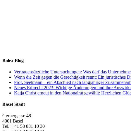
Balex Blog
Vertrauensärztliche Untersuchungen: Was darf das Unternehme
Wenn die Zeit gegen die Gerechtigkeit rennt: Ein juristische
Prof. Seelmann – ein Abschied nach langjähriger Zusammenarb
Neues Erbrecht 2023: Wichtige Änderungen und ihre Auswirkun
Katja Christ erneut in den Nationalrat gewählt: Herzlichen Gl
Basel-Stadt
Gerbergasse 48
4001 Basel
Tel.: +41 58 881 10 30