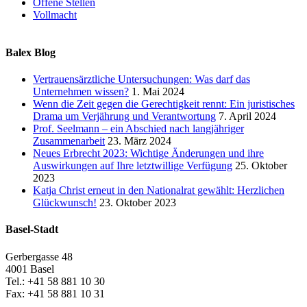
Offene Stellen
Vollmacht
Balex Blog
Vertrauensärztliche Untersuchungen: Was darf das
Unternehmen wissen?
1. Mai 2024
Wenn die Zeit gegen die Gerechtigkeit rennt: Ein juristisches
Drama um Verjährung und Verantwortung
7. April 2024
Prof. Seelmann – ein Abschied nach langjähriger
Zusammenarbeit
23. März 2024
Neues Erbrecht 2023: Wichtige Änderungen und ihre
Auswirkungen auf Ihre letztwillige Verfügung
25. Oktober
2023
Katja Christ erneut in den Nationalrat gewählt: Herzlichen
Glückwunsch!
23. Oktober 2023
Basel-Stadt
Gerbergasse 48
4001 Basel
Tel.: +41 58 881 10 30
Fax: +41 58 881 10 31