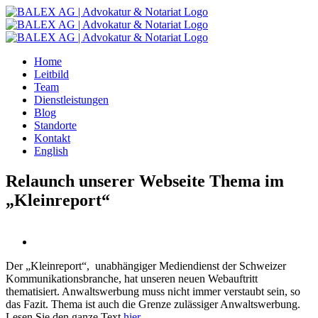
Zum
Inhalt
springen
Home
Leitbild
Team
Dienstleistungen
Blog
Standorte
Kontakt
English
Relaunch unserer Webseite Thema im
„Kleinreport“
Der „Kleinreport“, unabhängiger Mediendienst der Schweizer
Kommunikationsbranche, hat unseren neuen Webauftritt
thematisiert. Anwaltswerbung muss nicht immer verstaubt sein, so
das Fazit. Thema ist auch die Grenze zulässiger Anwaltswerbung.
Lesen Sie den ganze Text
hier
.