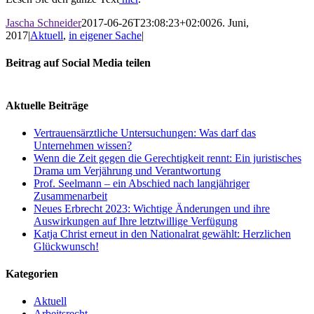
Jascha Schneider
2017-06-26T23:08:23+02:00
26. Juni,
2017
|
Aktuell
,
in eigener Sache
|
Beitrag auf Social Media teilen
Facebook
X
LinkedIn
WhatsApp
E-
Mail
Aktuelle Beiträge
Vertrauensärztliche Untersuchungen: Was darf das
Unternehmen wissen?
Wenn die Zeit gegen die Gerechtigkeit rennt: Ein juristisches
Drama um Verjährung und Verantwortung
Prof. Seelmann – ein Abschied nach langjähriger
Zusammenarbeit
Neues Erbrecht 2023: Wichtige Änderungen und ihre
Auswirkungen auf Ihre letztwillige Verfügung
Katja Christ erneut in den Nationalrat gewählt: Herzlichen
Glückwunsch!
Kategorien
Aktuell
Arbeitsrecht