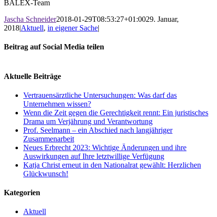
BALEX-Team
Jascha Schneider
2018-01-29T08:53:27+01:00
29. Januar,
2018
|
Aktuell
,
in eigener Sache
|
Beitrag auf Social Media teilen
Facebook
X
LinkedIn
WhatsApp
E-
Mail
Aktuelle Beiträge
Vertrauensärztliche Untersuchungen: Was darf das
Unternehmen wissen?
Wenn die Zeit gegen die Gerechtigkeit rennt: Ein juristisches
Drama um Verjährung und Verantwortung
Prof. Seelmann – ein Abschied nach langjähriger
Zusammenarbeit
Neues Erbrecht 2023: Wichtige Änderungen und ihre
Auswirkungen auf Ihre letztwillige Verfügung
Katja Christ erneut in den Nationalrat gewählt: Herzlichen
Glückwunsch!
Kategorien
Aktuell